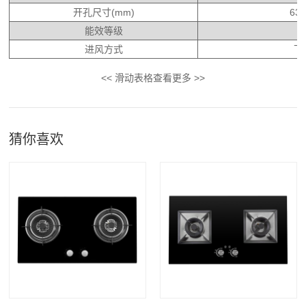
开孔尺寸(mm)
630
能效等级
进风方式
下
<< 滑动表格查看更多 >>
猜你喜欢