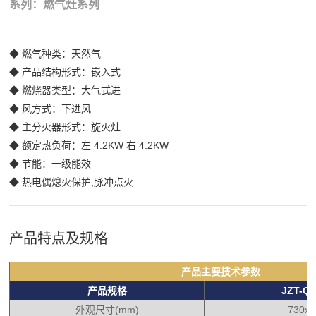
系列：燃气灶系列
◆ 燃气种类：天然气
◆ 产品结构形式：嵌入式
◆ 燃烧器类型：大气式进
◆ 风方式：下进风
◆ 主分火器形式：旋火灶
◆ 额定热负荷：左 4.2KW 右 4.2KW
◆ 节能：一级能效
◆ 热电偶熄火保护;脉冲点火
产品特点及规格
产品主要技术参数
产品规格
JZT-Q2
外观尺寸(mm)
730x4