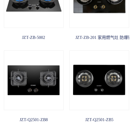
JZT-ZB-5002
JZT-ZB-201 家用燃气灶 
JZT-Q2501-ZB8
JZT-Q2501-ZB5