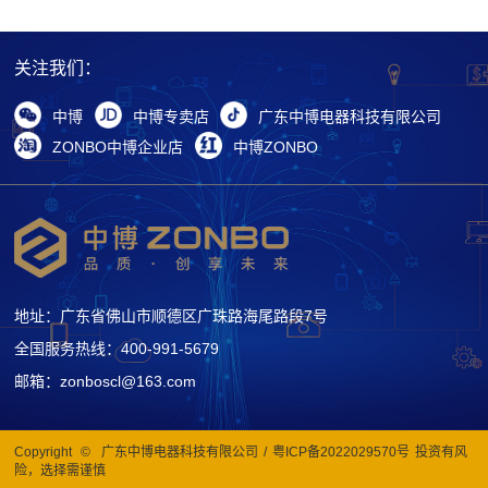
关注我们：
中博
中博专卖店
广东中博电器科技有限公司
ZONBO中博企业店
中博ZONBO
地址：广东省佛山市顺德区广珠路海尾路段7号
全国服务热线：400-991-5679
邮箱：zonboscl@163.com
Copyright
©
广东中博电器科技有限公司
/
粤ICP备2022029570号
投资有风
险，选择需谨慎