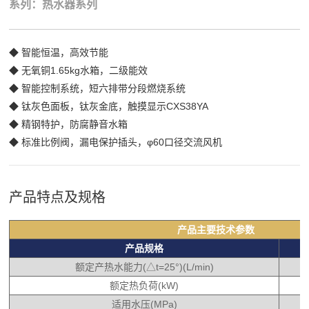
系列：热水器系列
◆ 智能恒温，高效节能
◆ 无氧铜1.65kg水箱，二级能效
◆ 智能控制系统，短六排带分段燃烧系统
◆ 钛灰色面板，钛灰金底，触摸显示CXS38YA
◆ 精钢特护，防腐静音水箱
◆ 标准比例阀，漏电保护插头，φ60口径交流风机
产品特点及规格
产品主要技术参数
产品规格
额定产热水能力(△t=25°)(L/min)
额定热负荷(kW)
适用水压(MPa)