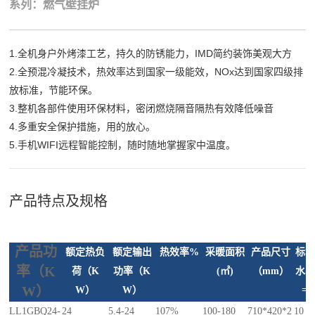
系列：燃气壁挂炉
1.全机身户外烤漆工艺，持久的防锈能力，IMD简约装饰美观大方
2.全预混冷凝技术，热效率达到国家一级能效，NOx达到国家四级排
放标准，节能环保。
3.整机各部件使用环保材料，密闭燃烧隔音隔热有效降低噪音
4.多重安全保护措施，用的放心。
5.手机WIFI远程智能控制，随时随地掌握家中温度。
产品特点及规格
产品功
额定热负
额定输出
热效率%
采暖面积
产品尺寸
标
率（
K
荷（K
功率（K
(㎡)
（mm）
水率
W）
W）
W）
=3
LL1GBQ24-
24
5.4-24
107%
100-180
710*420*2
10