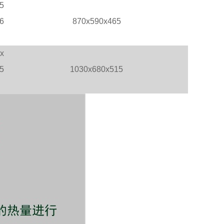
5
6
870x590x465
x
5
1030x680x515