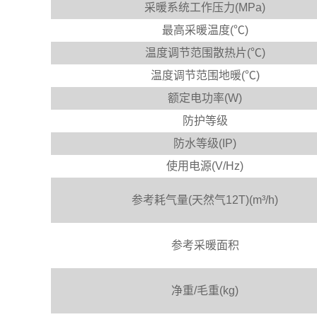
采暖系统工作压力(MPa)
最高采暖温度(℃)
温度调节范围散热片(℃)
温度调节范围地暖(℃)
额定电功率(W)
防护等级
防水等级(IP)
使用电源(V/Hz)
参考耗气量(天然气12T)(m³/h)
参考采暖面积
净重/毛重(kg)