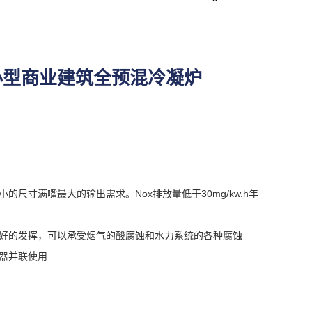
kW 小型商业建筑全预混冷凝炉
的尺寸满嘴最大的输出需求。Nox排放量低于30mg/kw.h年
更好的发挥，可以承受烟气的酸腐蚀和水力系统的各种腐蚀
器并联使用