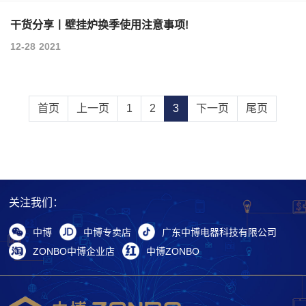
干货分享丨壁挂炉换季使用注意事项!
12-28
2021
首页
上一页
1
2
3
下一页
尾页
关注我们：
中博
中博专卖店
广东中博电器科技有限公司
ZONBO中博企业店
中博ZONBO