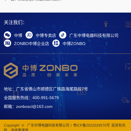
关注我们：
中博
中博专卖店
广东中博电器科技有限公司
ZONBO中博企业店
中博ZONBO
地址：广东省佛山市顺德区广珠路海尾路段7号
全国服务热线：400-991-5679
邮箱：zonboscl@163.com
Copyright
©
广东中博电器科技有限公司
/
粤ICP备2022029570号
投资有风
险，选择需谨慎