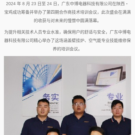
2024 年 8 月 23 日至 24 日，广东中博电器科技有限公司在陕西・
宝鸡成功筹备并举办了第四期合作商技术培训会议，此次盛会在满满
的收获与对未来的憧憬中圆满落幕。
为提升相关技术人员专业水准，确保用户的舒适与安全，广东中博电
器科技有限公司精心举办了这场涵盖壁挂炉、空气能专业技能维修保
养的培训会议。