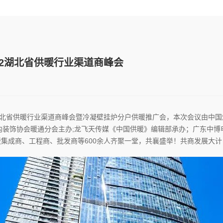
22湖北省供暖行业渠道商峰会
2湖北省供暖行业渠道商峰会暨冷凝壁挂炉分户供暖推广会，本次会议由中
内装饰协会暖通分会主办;龙飞天传媒《中国供暖》编辑部承办；广东中博
集成商、工程商、批发商等600余人齐聚一堂，共襄盛举！共商发展大