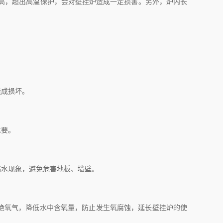
高，超出高温保护，会对壁挂炉造成一定损害。另外，炉内长
造成损坏。
重要。
水现象，避免危害地板、墙壁。
绝氧气，降低水中含氧量，防止发生氧腐蚀，延长壁挂炉的使