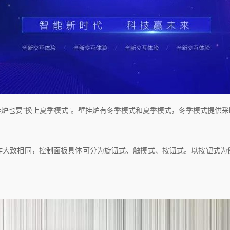
也要“换上夏季模式”。壁挂炉有冬季模式和夏季模式，冬季模式提供采
致相同，控制面板具体可分为旋钮式、触摸式、按钮式。以按钮式为