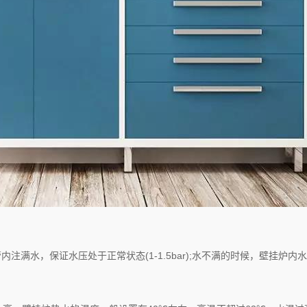
水，保证水压处于正常状态(1-1.5bar);水不满的时候，壁挂炉内