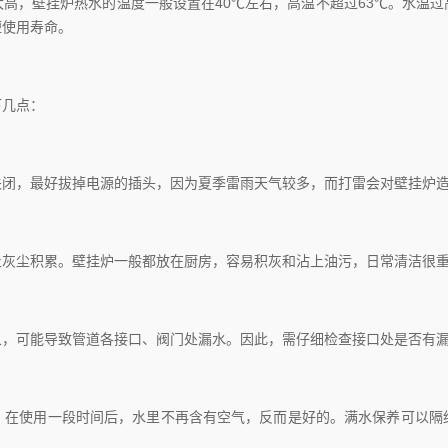
，壁挂炉热水的温度一般设置在40℃左右，高温不超过63℃。水温过
短使用寿命。
几点：
，最好拔掉电源的插头，因为夏季雷雨天气较多，而打雷会对壁挂炉
灰尘积累。壁挂炉一般都放在厨房，容易积灰和沾上油污，日常清洁很
可能导致管道各接口、阀门处漏水。因此，需仔细检查接口处是否有漏
使用一段时间后，水里不再含有空气，反而是好的。满水保养可以隔